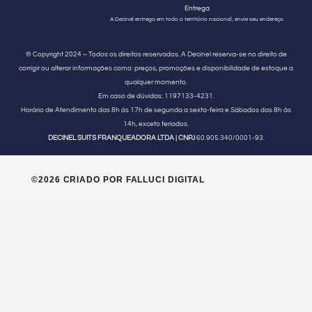
Entrega
A Decinel entrega em todo o território nacional, envie seu endereço.
© Copyright 2024 – Todos os direitos reservados. A Decinel reserva-se no direito de
corrigir ou alterar informações como: preços, promoções e disponibilidade de estoque a
qualquer momento.
Em caso de dúvidas:
1197133-4231.
Horário de Atendimento
das 8h às 17h de segunda a sexta-feira e Sábados das 8h às
14h, exceto feriados.
DECINEL SUITS FRANQUEADORA LTDA | CNPJ
60.905.340/0001-93.
©2026 CRIADO POR FALLUCI DIGITAL