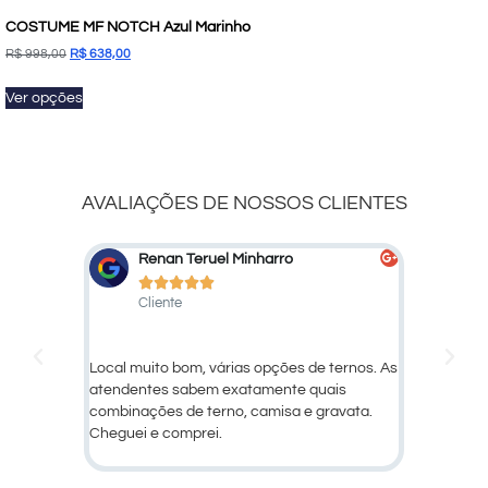
COSTUME MF NOTCH Azul Marinho
R$
998,00
R$
638,00
Ver opções
AVALIAÇÕES DE NOSSOS CLIENTES
Renan Teruel Minharro
Ma






Cliente
Cli
ompensa
Local muito bom, várias opções de ternos. As
Ótimo ate
atendentes sabem exatamente quais
produtos!
combinações de terno, camisa e gravata.
Cheguei e comprei.