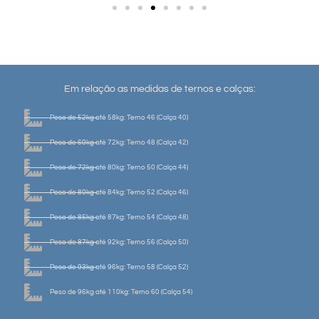
Em relação as medidas de ternos e calças:
Peso de 52kg até 58kg: Terno 46 (Calça 40)
Peso de 60kg até 72kg: Terno 48 (Calça 42)
Peso de 72kg até 80kg: Terno 50 (Calça 44)
Peso de 80kg até 84kg: Terno 52 (Calça 46)
Peso de 85kg até 87kg: Terno 54 (Calça 48)
Peso de 87kg até 92kg: Terno 56 (Calça 50)
Peso de 93kg até 96kg: Terno 58 (Calça 52)
Peso de 96kg até 110kg: Terno 60 (Calça 54)