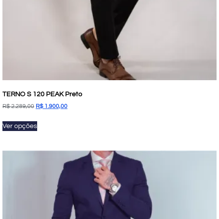
TERNO S 120 PEAK Preto
R$
2.289,00
R$
1.900,00
Ver opções