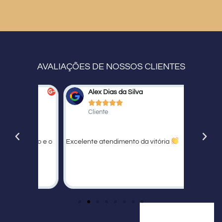
AVALIAÇÕES DE NOSSOS CLIENTES
Alex Dias da Silva
Fe






Cliente
Cli
oduto e o
Excelente atendimento da vitória
Ternos li
muito a u