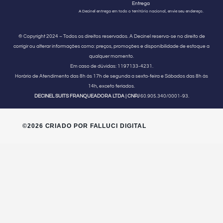
Entrega
A Decinel entrega em todo o território nacional, envie seu endereço.
© Copyright 2024 – Todos os direitos reservados. A Decinel reserva-se no direito de
corrigir ou alterar informações como: preços, promoções e disponibilidade de estoque a
qualquer momento.
Em caso de dúvidas:
1197133-4231.
Horário de Atendimento
das 8h às 17h de segunda a sexta-feira e Sábados das 8h às
14h, exceto feriados.
DECINEL SUITS FRANQUEADORA LTDA | CNPJ
60.905.340/0001-93.
©2026 CRIADO POR FALLUCI DIGITAL