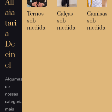
Alf
aia
Ternos
Calças
Camisas
sob
sob
sob
tari
medida
medida
medida
a
De
cin
el
Algumas
de
nossas
categorias
mais