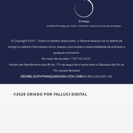
Entrega
A Decinel entrega em todo o território nacional, envie seu endereço.
© Copyright 2024 – Todos os direitos reservados. A Decinel reserva-se no direito de
corrigir ou alterar informações como: preços, promoções e disponibilidade de estoque a
qualquer momento.
Em caso de dúvidas:
1197133-4231.
Horário de Atendimento
das 8h às 17h de segunda a sexta-feira e Sábados das 8h às
14h, exceto feriados.
DECINEL SUITS FRANQUEADORA LTDA | CNPJ
60.905.340/0001-93.
©2026 CRIADO POR FALLUCI DIGITAL