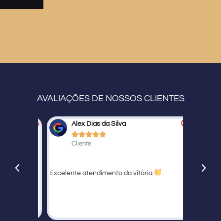
AVALIAÇÕES DE NOSSOS CLIENTES
Alex Dias da Silva
Fe






Cliente
Cli
oduto e o
Excelente atendimento da vitória
Ternos li
muito a u