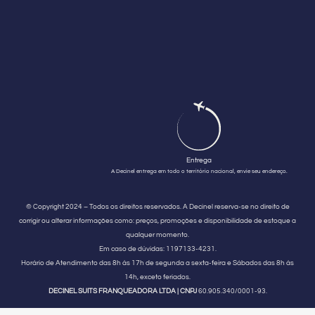
Entrega
A Decinel entrega em todo o território nacional, envie seu endereço.
© Copyright 2024 – Todos os direitos reservados. A Decinel reserva-se no direito de
corrigir ou alterar informações como: preços, promoções e disponibilidade de estoque a
qualquer momento.
Em caso de dúvidas:
1197133-4231.
Horário de Atendimento
das 8h às 17h de segunda a sexta-feira e Sábados das 8h às
14h, exceto feriados.
DECINEL SUITS FRANQUEADORA LTDA | CNPJ
60.905.340/0001-93.