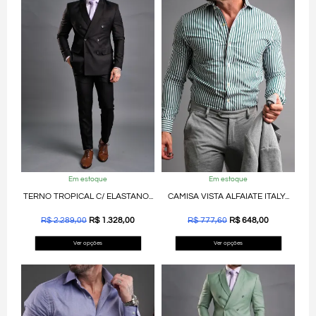
Em estoque
Em estoque
TERNO TROPICAL C/ ELASTANO...
CAMISA VISTA ALFAIATE ITALY...
R$
2.289,00
R$
1.328,00
R$
777,60
R$
648,00
Ver opções
Ver opções