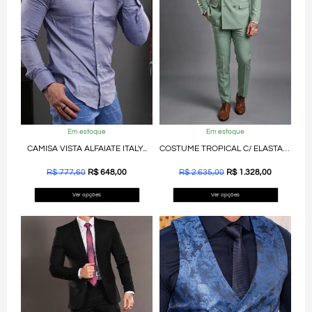
Em estoque
Em estoque
CAMISA VISTA ALFAIATE ITALY...
COSTUME TROPICAL C/ ELASTANO...
R$
777,60
R$
648,00
R$
2.635,00
R$
1.328,00
Ver opções
Ver opções