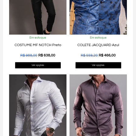
Em estoque
Em estoque
COSTUME MF NOTCH Preto
COLETE JACQUARD Azul
R$
988,00
R$
638,00
R$
559,20
R$
466,00
Ver opções
Ver opções