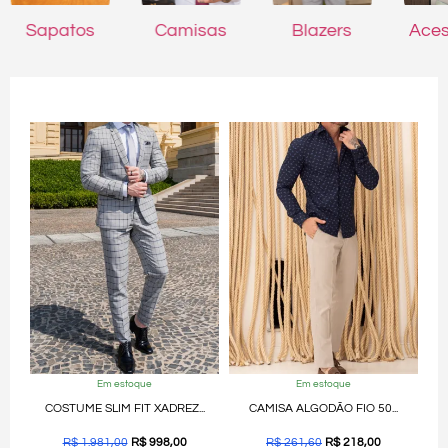
Sapatos
Camisas
Blazers
Aces
Em estoque
Em estoque
COSTUME SLIM FIT XADREZ...
CAMISA ALGODÃO FIO 50...
R$
1.981,00
R$
998,00
R$
261,60
R$
218,00