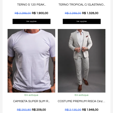
TERNO S 120 PEAK...
TERNO TROPICAL C/ ELASTANO...
R$
2.289,00
R$
1.900,00
R$
2.289,00
R$
1.328,00
Ver opções
Ver opções
Em estoque
Em estoque
CAMISETA SUPER SLIM R...
COSTUME PREMIUM RISCA Cinza...
R$
250,80
R$
209,00
R$
2.135,00
R$
1.948,00