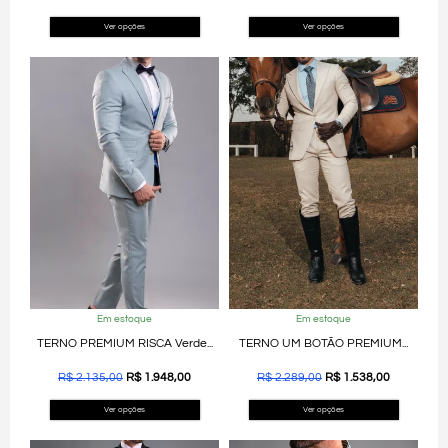
Ver opções
Ver opções
Em estoque
Em estoque
TERNO PREMIUM RISCA Verde...
TERNO UM BOTÃO PREMIUM...
R$
2.135,00
R$
1.948,00
R$
2.289,00
R$
1.538,00
Ver opções
Ver opções