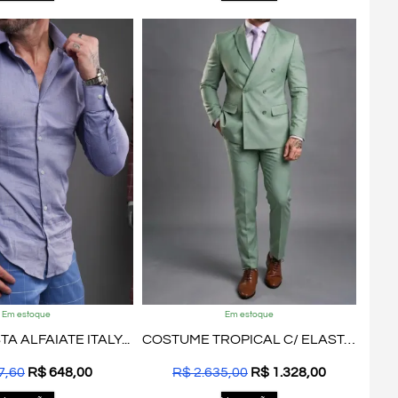
Em estoque
Em estoque
A ALFAIATE ITALY...
COSTUME TROPICAL C/ ELASTANO...
7,60
R$
648,00
R$
2.635,00
R$
1.328,00