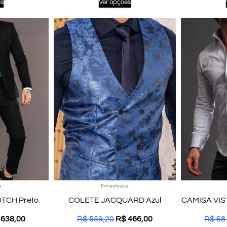
es
Ver opções
e
Em estoque
TCH Preto
COLETE JACQUARD Azul
CAMISA VIS
638,00
R$
559,20
R$
466,00
R$
68