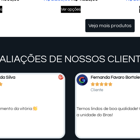
es
Ver opções
Veja mais produtos
ALIAÇÕES DE NOSSOS CLIEN
da Silva
Fernanda Favaro Bortole






Cliente
mento da vitória
Ternos lindos de boa qualidade
a unidade do Bras!