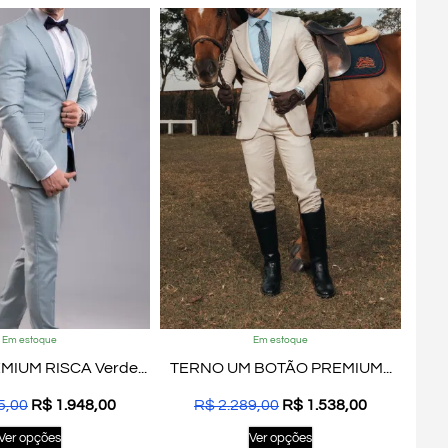
Em estoque
Em estoque
IUM RISCA Verde...
TERNO UM BOTÃO PREMIUM...
5,00
R$
1.948,00
R$
2.289,00
R$
1.538,00
Ver opções
Ver opções