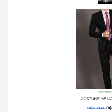
Ver opçõ
Em estoqu
COSTUME MF NO
R$
988,00
R$