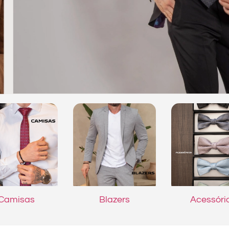
Camisas
Blazers
Acessóri