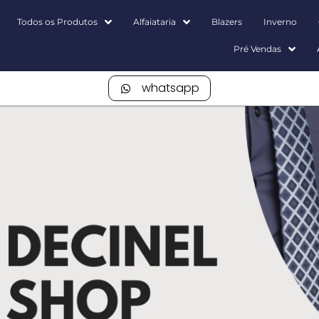
Todos os Produtos
Alfaiataria
Blazers
Inverno
Pré Vendas
whatsapp