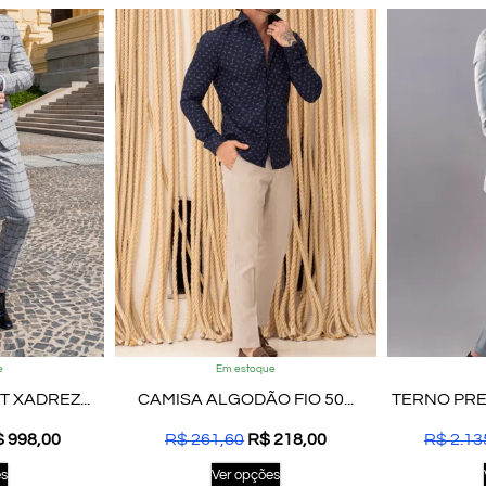
e
Em estoque
T XADREZ...
CAMISA ALGODÃO FIO 50...
TERNO PREM
$
998,00
R$
261,60
R$
218,00
R$
2.13
es
Ver opções