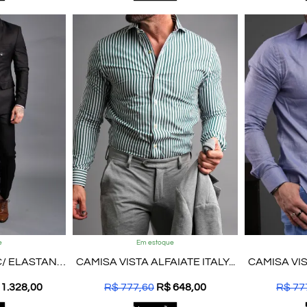
e
Em estoque
TERNO TROPICAL C/ ELASTANO...
CAMISA VISTA ALFAIATE ITALY...
CAMISA VIST
1.328,00
R$
777,60
R$
648,00
R$
77