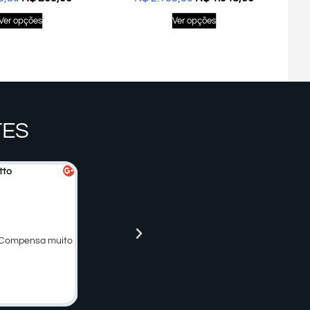
Ver opções
Ver opções
TES
tto
Renan Teruel Minharro





Cliente
! Compensa muito
Local muito bom, várias opções de ternos. As
atendentes sabem exatamente quais
combinações de terno, camisa e gravata.
Cheguei e comprei.