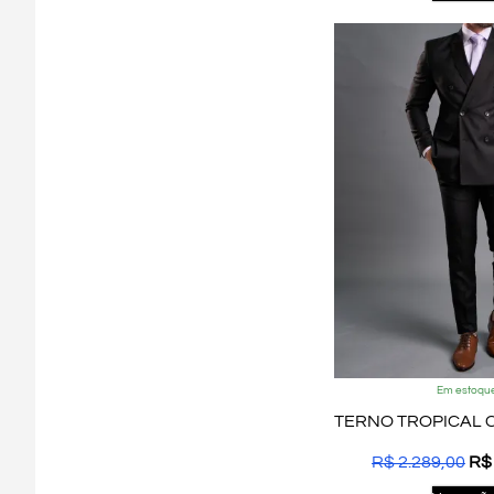
Em estoqu
R$
2.289,00
R$