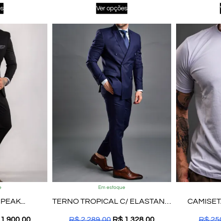
es
Ver opções
e
Em estoque
PEAK...
TERNO TROPICAL C/ ELASTANO...
CAMISETA
1.900,00
R$
2.289,00
R$
1.328,00
R$
25