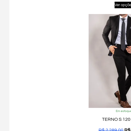
Ver opçõ
Em estoqu
TERNO S 120 
R$
2.289,00
R$