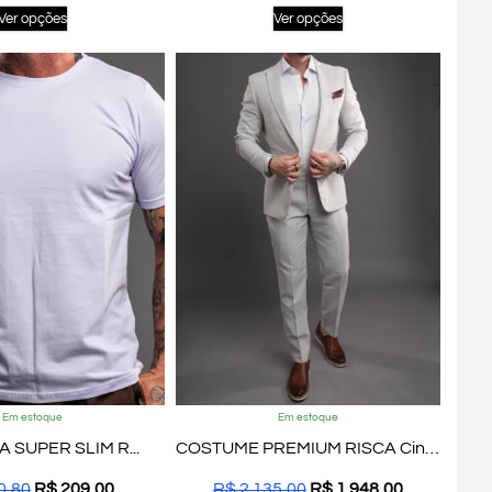
Ver opções
Ver opções
Em estoque
Em estoque
 SUPER SLIM R...
COSTUME PREMIUM RISCA Cinza...
0,80
R$
209,00
R$
2.135,00
R$
1.948,00