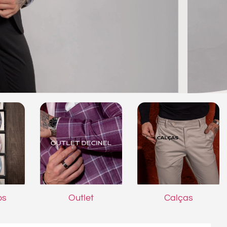
os
Outlet
Calças