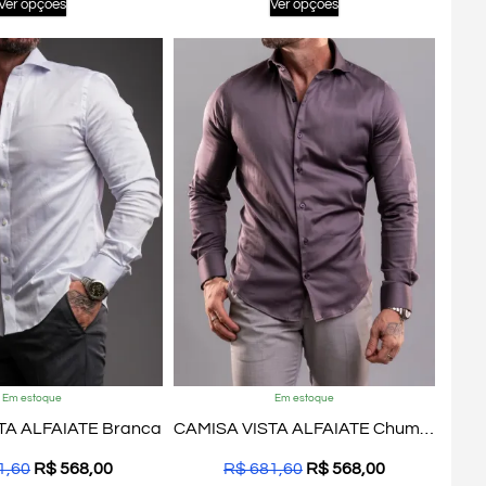
Ver opções
Ver opções
Em estoque
Em estoque
TA ALFAIATE Branca
CAMISA VISTA ALFAIATE Chumbo
1,60
R$
568,00
R$
681,60
R$
568,00