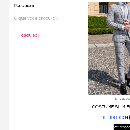
Pesquisar
Pesquisar
Em estoqu
COSTUME SLIM FI
R$
1.981,00
R
Ver opçõ