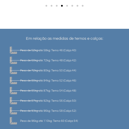
Em relação as medidas de ternos e calças:
Peso de 52kg até 58kg: Terno 46 (Calça 40)
Peso de 60kg até 72kg: Terno 48 (Calça 42)
Peso de 72kg até 80kg: Terno 50 (Calça 44)
Peso de 80kg até 84kg: Terno 52 (Calça 46)
Peso de 85kg até 87kg: Terno 54 (Calça 48)
Peso de 87kg até 92kg: Terno 56 (Calça 50)
Peso de 93kg até 96kg: Terno 58 (Calça 52)
Peso de 96kg até 110kg: Terno 60 (Calça 54)