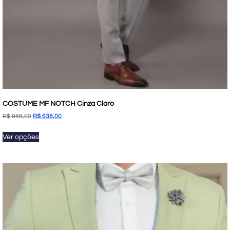
COSTUME MF NOTCH Cinza Claro
R$
988,00
R$
638,00
Ver opções