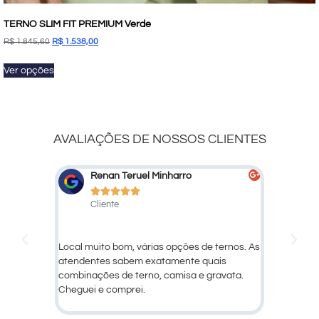
TERNO SLIM FIT PREMIUM Verde
R$
1.845,60
R$
1.538,00
Ver opções
AVALIAÇÕES DE NOSSOS CLIENTES
Renan Teruel Minharro
Marcel








Cliente
Cliente
nsa
Local muito bom, várias opções de ternos. As
Ótimo atendim
atendentes sabem exatamente quais
produtos!
combinações de terno, camisa e gravata.
Cheguei e comprei.