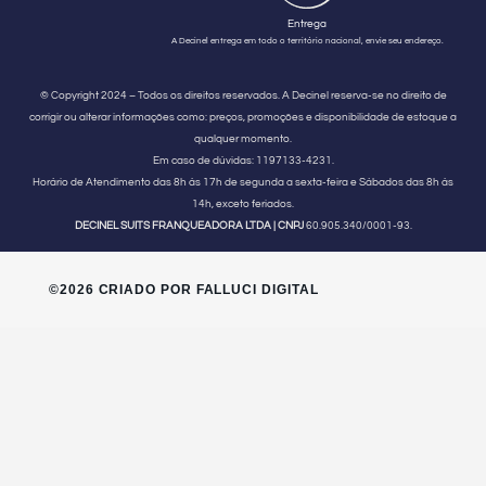
Entrega
A Decinel entrega em todo o território nacional, envie seu endereço.
© Copyright 2024 – Todos os direitos reservados. A Decinel reserva-se no direito de
corrigir ou alterar informações como: preços, promoções e disponibilidade de estoque a
qualquer momento.
Em caso de dúvidas:
1197133-4231.
Horário de Atendimento
das 8h às 17h de segunda a sexta-feira e Sábados das 8h às
14h, exceto feriados.
DECINEL SUITS FRANQUEADORA LTDA | CNPJ
60.905.340/0001-93.
©2026 CRIADO POR FALLUCI DIGITAL