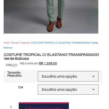
Início
/
Ternos
/
Tropical
/ COSTUME TROPICAL C/ ELASTANO TRANSPASSADO Verde
Babosa
COSTUME TROPICAL C/ ELASTANO TRANSPASSADO
Verde Babosa
R$
2.635,00
R$
1.328,00
PREÇO
Tamanho
Masculino
Cor
Adicionar ao carrinho