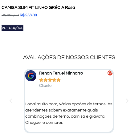
CAMISA SLIM FIT LINHO GRÉCIA Rosa
R$
398,00
R$
258,00
Ver opções
AVALIAÇÕES DE NOSSOS CLIENTES
Marcelo Marcato
De






Cliente
Cli
ternos. As
Ótimo atendimento e qualidade dos
Larissa, 
is
produtos!
avata.