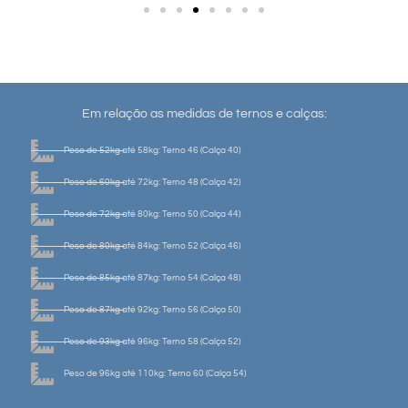
Em relação as medidas de ternos e calças:
Peso de 52kg até 58kg: Terno 46 (Calça 40)
Peso de 60kg até 72kg: Terno 48 (Calça 42)
Peso de 72kg até 80kg: Terno 50 (Calça 44)
Peso de 80kg até 84kg: Terno 52 (Calça 46)
Peso de 85kg até 87kg: Terno 54 (Calça 48)
Peso de 87kg até 92kg: Terno 56 (Calça 50)
Peso de 93kg até 96kg: Terno 58 (Calça 52)
Peso de 96kg até 110kg: Terno 60 (Calça 54)