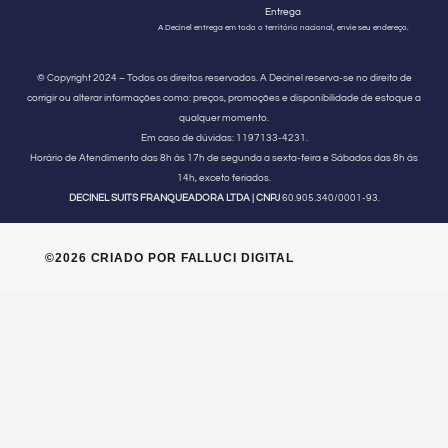
Entrega
A Decinel entrega em todo o território nacional, envie seu endereço.
© Copyright 2024 – Todos os direitos reservados. A Decinel reserva-se no direito de
corrigir ou alterar informações como: preços, promoções e disponibilidade de estoque a
qualquer momento.
Em caso de dúvidas:
1197133-4231.
Horário de Atendimento
das 8h às 17h de segunda a sexta-feira e Sábados das 8h às
14h, exceto feriados.
DECINEL SUITS FRANQUEADORA LTDA | CNPJ
60.905.340/0001-93.
©2026 CRIADO POR FALLUCI DIGITAL