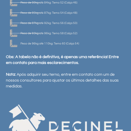
Peso de 80kg até 84kg: Terno 52 (Calça 46)
Peso de 85kg até 87kg: Terno 54 (Calça 48)
Peso de 87kg até 92kg: Terno 56 (Calça 50)
Peso de 93kg até 96kg: Terno 58 (Calça 52)
Peso de 96kg até 110kg: Terno 60 (Calça 54)
Obs: A tabela não é definitiva, é apenas uma referência! Entre
em contato para mais esclarecimentos.
Nota:
Após adquirir seu terno, entre em contato com um de
nossos consultores para ajustar os últimos detalhes das suas
medidas.