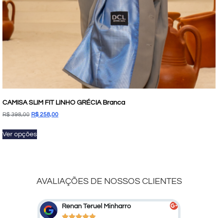
CAMISA SLIM FIT LINHO GRÉCIA Branca
R$
398,00
R$
258,00
Ver opções
AVALIAÇÕES DE NOSSOS CLIENTES
Marcelo Marcato
De





