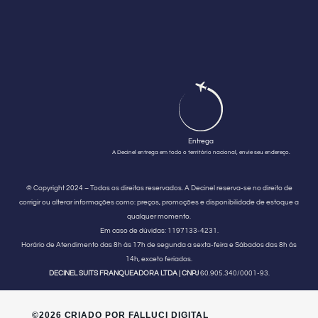
Entrega
A Decinel entrega em todo o território nacional, envie seu endereço.
© Copyright 2024 – Todos os direitos reservados. A Decinel reserva-se no direito de
corrigir ou alterar informações como: preços, promoções e disponibilidade de estoque a
qualquer momento.
Em caso de dúvidas:
1197133-4231.
Horário de Atendimento
das 8h às 17h de segunda a sexta-feira e Sábados das 8h às
14h, exceto feriados.
DECINEL SUITS FRANQUEADORA LTDA | CNPJ
60.905.340/0001-93.
©2026 CRIADO POR FALLUCI DIGITAL