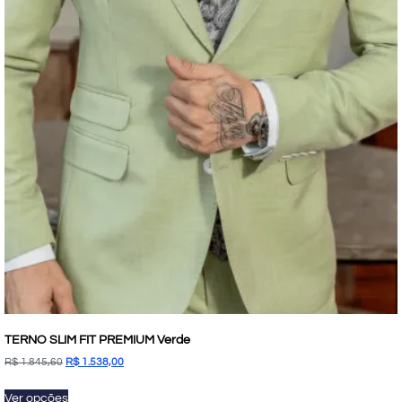
TERNO SLIM FIT PREMIUM Verde
R$
1.845,60
R$
1.538,00
Ver opções