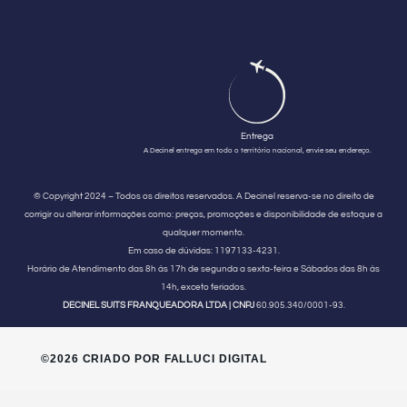
Entrega
A Decinel entrega em todo o território nacional, envie seu endereço.
© Copyright 2024 – Todos os direitos reservados. A Decinel reserva-se no direito de
corrigir ou alterar informações como: preços, promoções e disponibilidade de estoque a
qualquer momento.
Em caso de dúvidas:
1197133-4231.
Horário de Atendimento
das 8h às 17h de segunda a sexta-feira e Sábados das 8h às
14h, exceto feriados.
DECINEL SUITS FRANQUEADORA LTDA | CNPJ
60.905.340/0001-93.
©2026 CRIADO POR FALLUCI DIGITAL