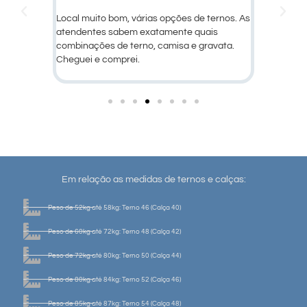
a
Local muito bom, várias opções de ternos. As
Ótimo atendimen
atendentes sabem exatamente quais
produtos!
combinações de terno, camisa e gravata.
Cheguei e comprei.
Em relação as medidas de ternos e calças:
Peso de 52kg até 58kg: Terno 46 (Calça 40)
Peso de 60kg até 72kg: Terno 48 (Calça 42)
Peso de 72kg até 80kg: Terno 50 (Calça 44)
Peso de 80kg até 84kg: Terno 52 (Calça 46)
Peso de 85kg até 87kg: Terno 54 (Calça 48)