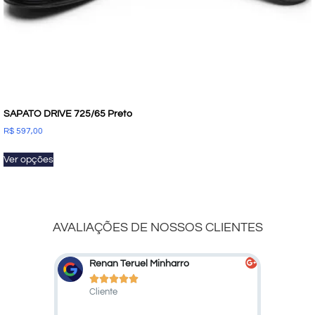
SAPATO DRIVE 725/65 Preto
R$
597,00
Ver opções
AVALIAÇÕES DE NOSSOS CLIENTES
Renan Teruel Minharro
Marcelo 









Cliente
Cliente