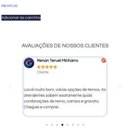
R$
497,00
Adicionar ao carrinho
AVALIAÇÕES DE NOSSOS CLIENTES
uel Minharro
Marcelo Marcato






Cliente
várias opções de ternos. As
Ótimo atendimento e qualidade dos
m exatamente quais
produtos!
erno, camisa e gravata.
i.