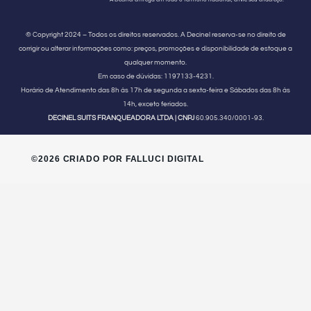
© Copyright 2024 – Todos os direitos reservados. A Decinel reserva-se no direito de
corrigir ou alterar informações como: preços, promoções e disponibilidade de estoque a
qualquer momento.
Em caso de dúvidas:
1197133-4231.
Horário de Atendimento
das 8h às 17h de segunda a sexta-feira e Sábados das 8h às
14h, exceto feriados.
DECINEL SUITS FRANQUEADORA LTDA | CNPJ
60.905.340/0001-93.
©2026 CRIADO POR FALLUCI DIGITAL