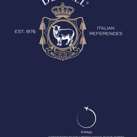
Entrega
A Decinel entrega em todo o território nacional, envie seu endereço.