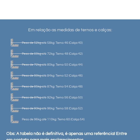
Em relação as medidas de ternos e calças:
Peso de 52kg até 58kg: Terno 46 (Calça 40)
Peso de 60kg até 72kg: Terno 48 (Calça 42)
Peso de 72kg até 80kg: Terno 50 (Calça 44)
Peso de 80kg até 84kg: Terno 52 (Calça 46)
Peso de 85kg até 87kg: Terno 54 (Calça 48)
Peso de 87kg até 92kg: Terno 56 (Calça 50)
Peso de 93kg até 96kg: Terno 58 (Calça 52)
Peso de 96kg até 110kg: Terno 60 (Calça 54)
Obs: A tabela não é definitiva, é apenas uma referência! Entre