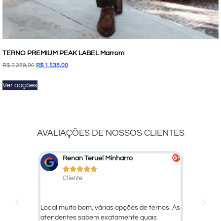
TERNO PREMIUM PEAK LABEL Marrom
R$
2.289,00
R$
1.538,00
Ver opções
AVALIAÇÕES DE NOSSOS CLIENTES
Marcelo Marcato





Cliente
C
e ternos. As
Ótimo atendimento e qualidade dos
Larissa,
uais
produtos!