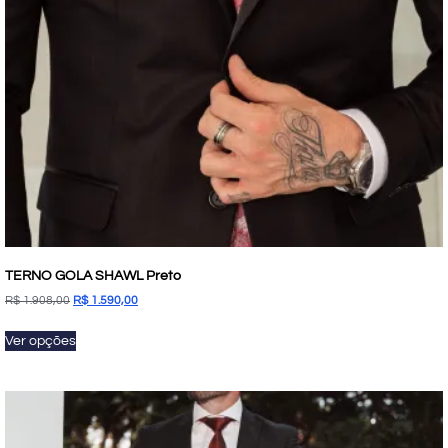
TERNO GOLA SHAWL Preto
R$
1.908,00
R$
1.590,00
Ver opções