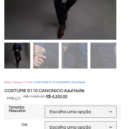
Início
/
Ternos
/
S'120
/ COSTUME S110 CANONICO Azul Noite
COSTUME S110 CANONICO Azul Noite
R$
7.500,00
R$
4.330,00
PREÇO
Tamanho
Masculino
Cor