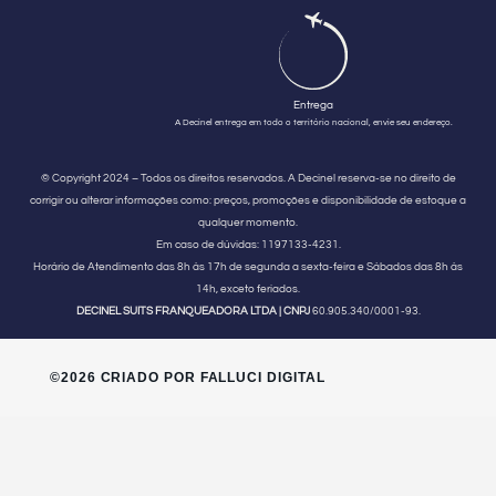
Entrega
A Decinel entrega em todo o território nacional, envie seu endereço.
© Copyright 2024 – Todos os direitos reservados. A Decinel reserva-se no direito de
corrigir ou alterar informações como: preços, promoções e disponibilidade de estoque a
qualquer momento.
Em caso de dúvidas:
1197133-4231.
Horário de Atendimento
das 8h às 17h de segunda a sexta-feira e Sábados das 8h às
14h, exceto feriados.
DECINEL SUITS FRANQUEADORA LTDA | CNPJ
60.905.340/0001-93.
©2026 CRIADO POR FALLUCI DIGITAL