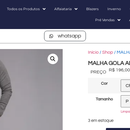
Todos os Produtos
Alfaiataria
Blazers
Inverno
Pré Vendas
whatsapp
Início
/
Shop
/ MALH
MALHA GOLA A
R$
196,00
PREÇO
Cor
Tamanho
Limpa
3 em estoque