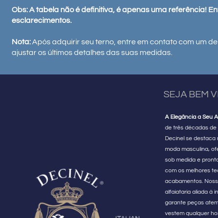
Obs: A tabela não é definitiva, é apenas uma referência! E
esclarecimentos.
Nota:
Após adquirir seu terno, entre em contato com um de
ajustar os últimos detalhes das suas medidas.
SEJA BEM 
A Elegância a Seu A
de três décadas de 
Decinel se destaca
moda masculina, of
sob medida e pront
com os melhores te
acabamentos. Noss
alfaiataria aliada à
garante peças atem
vestem qualquer 