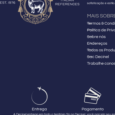
sofisticação e estilo
MAIS SOBR
Termos & Cond
Política de Pri
Sobre nós
Endereços
Todos os Produ
Sac Decinel
Trabalhe cono
Entrega
Pagamento
A Decinel entrega em todo o território
Só na Decinel, você parcela seu est