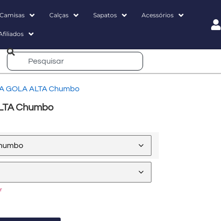
Camisas
Calças
Sapatos
Acessórios
Afiliados
A GOLA ALTA Chumbo
LTA Chumbo
r