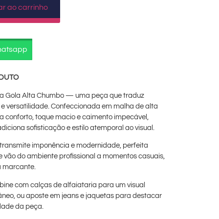
ar ao carrinho
hatsapp
ODUTO
a Gola Alta Chumbo — uma peça que traduz
 e versatilidade. Confeccionada em malha de alta
a conforto, toque macio e caimento impecável,
diciona sofisticação e estilo atemporal ao visual.
transmite imponência e modernidade, perfeita
 vão do ambiente profissional a momentos casuais,
 marcante.
ine com calças de alfaiataria para um visual
neo, ou aposte em jeans e jaquetas para destacar
idade da peça.