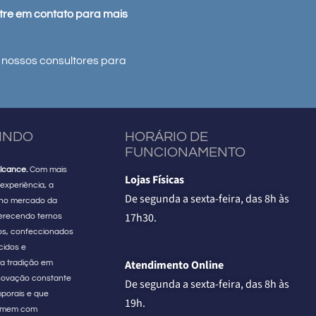
ntre em contato para mais
 nossos consultores para
VINDO
HORÁRIO DE
FUNCIONAMENTO
lcance.
Com mais
Lojas Físicas
experiência, a
De segunda a sexta-feira, das 8h às
 no mercado da
17h30.
erecendo ternos
os, confeccionados
cidos e
Atendimento Online
a tradição em
 inovação constante
De segunda a sexta-feira, das 8h às
porais e que
19h.
homem com