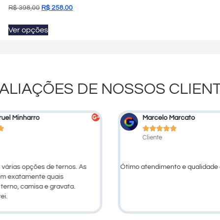
R$
398,00
R$
258,00
Ver opções
ALIAÇÕES DE NOSSOS CLIEN
uel Minharro
Marcelo Marcato






Cliente
 várias opções de ternos. As
Ótimo atendimento e qualidade 
em exatamente quais
erno, camisa e gravata.
ei.