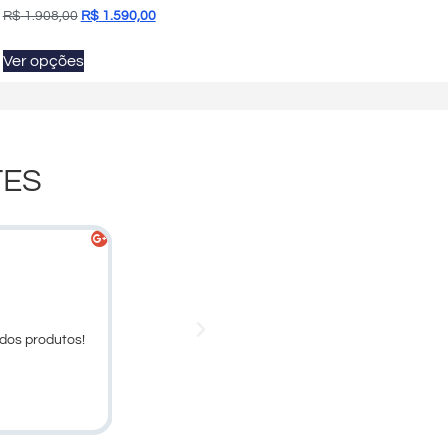
R$
1.908,00
R$
1.590,00
Ver opções
TES
Denna Maciel





Cliente
dos produtos!
Larissa, obrigado pelo atendimento.