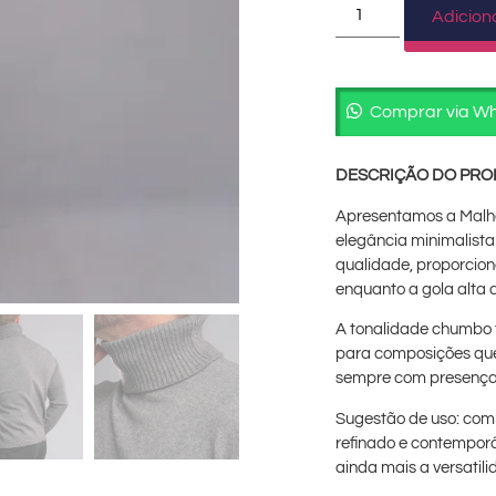
Adicion
Comprar via W
DESCRIÇÃO DO PR
Apresentamos a Malh
elegância minimalista
qualidade, proporcion
enquanto a gola alta a
A tonalidade chumbo 
para composições que
sempre com presença
Sugestão de uso: comb
refinado e contemporâ
ainda mais a versatil