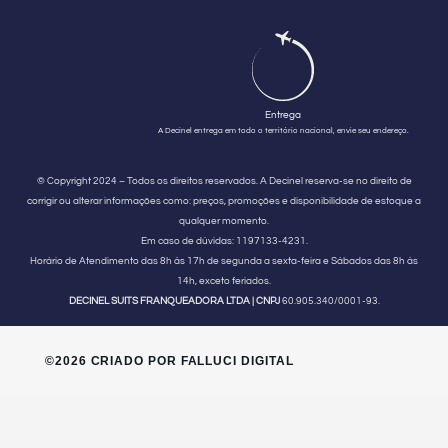
Entrega
A Decinel entrega em todo o território nacional, envie seu endereço.
© Copyright 2024 – Todos os direitos reservados. A Decinel reserva-se no direito de
corrigir ou alterar informações como: preços, promoções e disponibilidade de estoque a
qualquer momento.
Em caso de dúvidas:
1197133-4231.
Horário de Atendimento
das 8h às 17h de segunda a sexta-feira e Sábados das 8h às
14h, exceto feriados.
DECINEL SUITS FRANQUEADORA LTDA | CNPJ
60.905.340/0001-93.
©2026 CRIADO POR FALLUCI DIGITAL