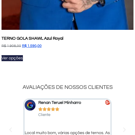
TERNO GOLA SHAWL Azul Royal
R$
1.908,00
R$
1.590,00
Ver opções
AVALIAÇÕES DE NOSSOS CLIENTES
Marcelo Marcato
De






Cliente
Cli
ternos. As
Ótimo atendimento e qualidade dos
Larissa, 