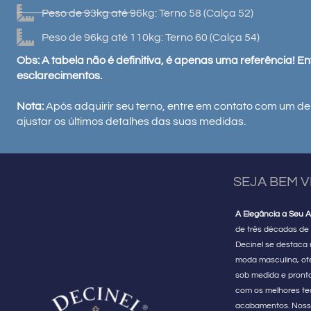
Peso de 93kg até 96kg: Terno 58 (Calça 52)
Peso de 96kg até 110kg: Terno 60 (Calça 54)
Obs: A tabela não é definitiva, é apenas uma referência! E
esclarecimentos.
Nota:
Após adquirir seu terno, entre em contato com um de
ajustar os últimos detalhes das suas medidas.
SEJA BEM 
A Elegância a Seu A
de três décadas de 
Decinel se destaca
moda masculina, of
sob medida e pront
com os melhores te
acabamentos. Noss