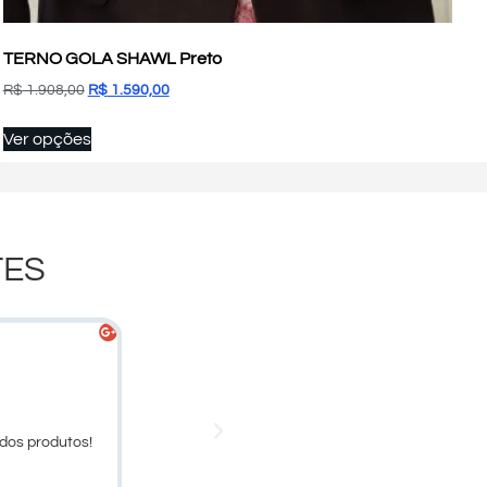
TERNO GOLA SHAWL Preto
R$
1.908,00
R$
1.590,00
Ver opções
TES
Denna Maciel





Cliente
dos produtos!
Larissa, obrigado pelo atendimento.