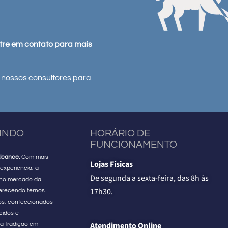
ntre em contato para mais
 nossos consultores para
VINDO
HORÁRIO DE
FUNCIONAMENTO
lcance.
Com mais
Lojas Físicas
experiência, a
De segunda a sexta-feira, das 8h às
 no mercado da
17h30.
erecendo ternos
os, confeccionados
cidos e
Atendimento Online
a tradição em