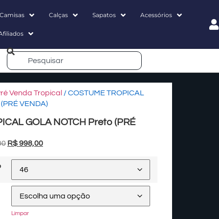
Camisas
Calças
Sapatos
Acessórios
Afiliados
ré Venda Tropical
/ COSTUME TROPICAL
 (PRÉ VENDA)
CAL GOLA NOTCH Preto (PRÉ
00
R$
998,00
o
Limpar