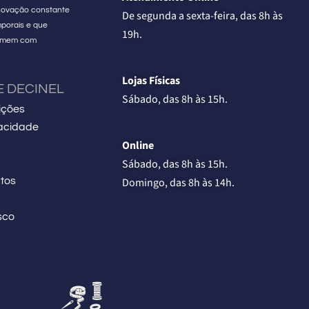
 inovação constante
De segunda a sexta-feira, das 8h às
porais e que
19h.
homem com
.
Lojas Físicas
E DECINEL
Sábado, das 8h às 15h.
ições
vacidade
Online
Sábado, das 8h às 15h.
Domingo, das 8h às 14h.
tos
sco