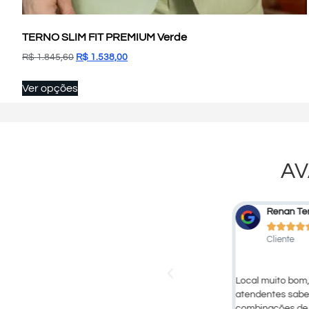
TERNO SLIM FIT PREMIUM Verde
R$
1.845,60
R$
1.538,00
Ver opções
AV
Fernanda Favaro Bortoletto
Renan Ter









Cliente
Cliente
ernos lindos de boa qualidade! Compensa muito
Local muito bom,
 unidade do Bras!
atendentes sab
combinações de t