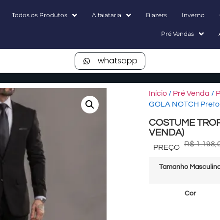
Todos os Produtos
Alfaiataria
Blazers
Inverno
Pré Vendas
whatsapp
Início
/
Pré Venda
/
P
GOLA NOTCH Preto
COSTUME TROPI
VENDA)
R$
1.198,
PREÇO
Tamanho Masculin
Cor