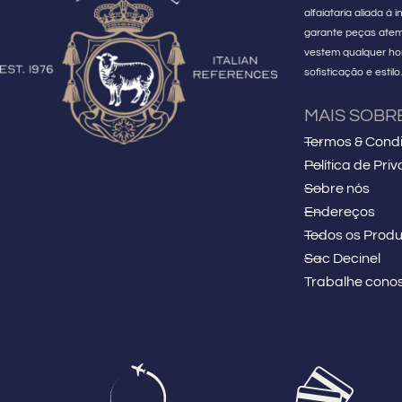
alfaiataria aliada à
garante peças atem
vestem qualquer 
sofisticação e estilo
MAIS SOBR
Termos & Cond
Política de Pri
Sobre nós
Endereços
Todos os Produ
Sac Decinel
Trabalhe cono