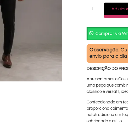
Adicion
Comprar via W
Observação:
Os 
envio para o dia
DESCRIÇÃO DO PR
Apresentamos o Costu
uma peça que combina
clássico e versátil, id
Confeccionado em teci
proporciona caimento 
notch adiciona um toqu
sobriedade e estilo.