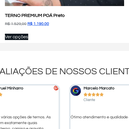
TERNO PREMIUM POÁ Preto
R$
1.529,00
R$
1.190,00
Ver opções
ALIAÇÕES DE NOSSOS CLIEN
uel Minharro
Marcelo Marcato






Cliente
 várias opções de ternos. As
Ótimo atendimento e qualidade 
em exatamente quais
erno, camisa e gravata.