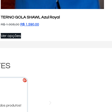
TERNO GOLA SHAWL Azul Royal
R$
1.908,00
R$
1.590,00
Ver opções
TES
Denna Maciel





Cliente
dos produtos!
Larissa, obrigado pelo atendimento.