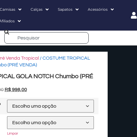
Camisas
Calças
Sapatos
Acessórios
Afiliados
ré Venda Tropical
/ COSTUME TROPICAL
bo (PRÉ VENDA)
ICAL GOLA NOTCH Chumbo (PRÉ
00
R$
998,00
o
Limpar