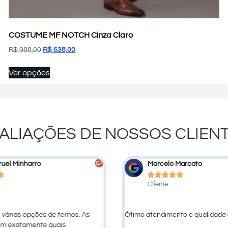
COSTUME MF NOTCH Cinza Claro
R$
988,00
R$
638,00
Ver opções
ALIAÇÕES DE NOSSOS CLIEN
uel Minharro
Marcelo Marcato






Cliente
 várias opções de ternos. As
Ótimo atendimento e qualidade 
em exatamente quais