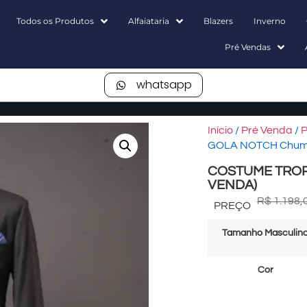
Todos os Produtos
Alfaiataria
Blazers
Inverno
Pré Vendas
whatsapp
Início
/
Pré Venda
/
P
GOLA NOTCH Chum
COSTUME TROP
VENDA)
R$
1.198,
PREÇO
Tamanho Masculin
Cor