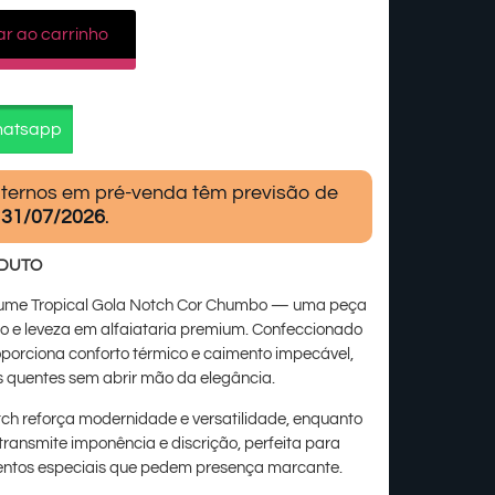
ar ao carrinho
hatsapp
ternos em pré-venda têm previsão de
31/07/2026
.
ODUTO
ume Tropical Gola Notch Cor Chumbo — uma peça
ão e leveza em alfaiataria premium. Confeccionado
roporciona conforto térmico e caimento impecável,
s quentes sem abrir mão da elegância.
ch reforça modernidade e versatilidade, enquanto
ransmite imponência e discrição, perfeita para
ventos especiais que pedem presença marcante.