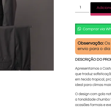
Adicion
Comprar via W
Observação:
Os 
envio para o dia
DESCRIÇÃO DO PR
Apresentamos o Cost
que traduz sofisticaç
em tecido tropical, p
ideal para climas mai
O design com gola not
a tonalidade chumbo t
ocasiões formais e e