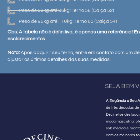
Peso de 93kg até 96kg: Terno 58 (Calça 52)
Peso de 96kg até 110kg: Terno 60 (Calça 54)
Obs: A tabela não é definitiva, é apenas uma referência! E
esclarecimentos.
Nota:
Após adquirir seu terno, entre em contato com um de
ajustar os últimos detalhes das suas medidas.
SEJA BEM 
A Elegância a Seu A
de três décadas de 
Decinel se destaca
moda masculina, of
sob medida e pront
com os melhores te