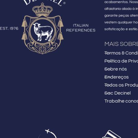
acabamentos. Noss
alfaiataria aliada à
garante peças atem
vestem qualquer 
sofisticação e estilo
MAIS SOBR
Termos & Cond
Política de Pri
Sobre nós
Endereços
Todos os Produ
Sac Decinel
Trabalhe cono