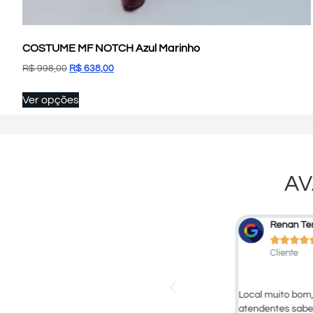
COSTUME MF NOTCH Azul Marinho
R$
998,00
R$
638,00
Ver opções
AV
Fernanda Favaro Bortoletto
Renan Ter









Cliente
Cliente
ernos lindos de boa qualidade! Compensa muito
Local muito bom,
 unidade do Bras!
atendentes sab