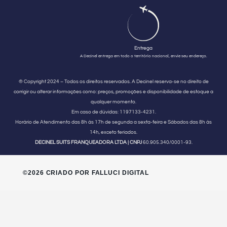
Entrega
A Decinel entrega em todo o território nacional, envie seu endereço.
© Copyright 2024 – Todos os direitos reservados. A Decinel reserva-se no direito de
corrigir ou alterar informações como: preços, promoções e disponibilidade de estoque a
qualquer momento.
Em caso de dúvidas:
1197133-4231.
Horário de Atendimento
das 8h às 17h de segunda a sexta-feira e Sábados das 8h às
14h, exceto feriados.
DECINEL SUITS FRANQUEADORA LTDA | CNPJ
60.905.340/0001-93.
©2026 CRIADO POR FALLUCI DIGITAL