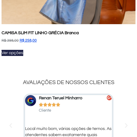
CAMISA SLIM FIT LINHO GRÉCIA Branca
R$
398,00
R$
258,00
Ver opções
AVALIAÇÕES DE NOSSOS CLIENTES
Marcelo Marcato
D





Cliente
Cl
 ternos. As
Ótimo atendimento e qualidade dos
Larissa,
ais
produtos!