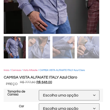
Início
/
Camisas
/
Vista Alfaiate
/ CAMISA VISTA ALFAIATE ITALY Azul Claro
CAMISA VISTA ALFAIATE ITALY Azul Claro
R$
777,60
R$
648,00
PREÇO
Tamanho de
Camisa
Cor