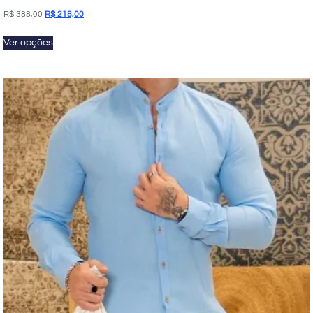
R$
388,00
R$
218,00
Ver opções