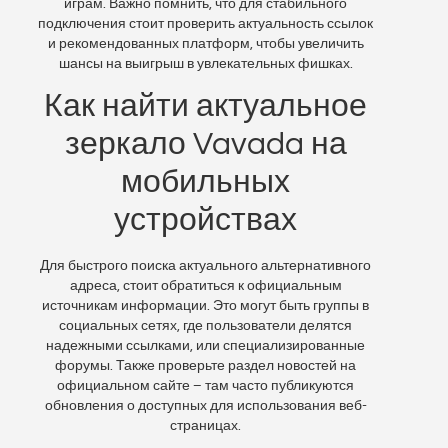
играм. Важно помнить, что для стабильного
подключения стоит проверить актуальность ссылок
и рекомендованных платформ, чтобы увеличить
шансы на выигрыш в увлекательных фишках.
Как найти актуальное
зеркало Vavada на
мобильных
устройствах
Для быстрого поиска актуального альтернативного
адреса, стоит обратиться к официальным
источникам информации. Это могут быть группы в
социальных сетях, где пользователи делятся
надежными ссылками, или специализированные
форумы. Также проверьте раздел новостей на
официальном сайте – там часто публикуются
обновления о доступных для использования веб-
страницах.