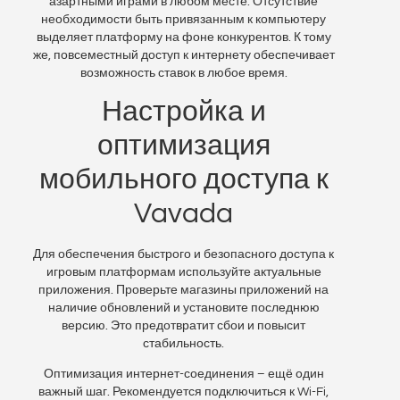
азартными играми в любом месте. Отсутствие
необходимости быть привязанным к компьютеру
выделяет платформу на фоне конкурентов. К тому
же, повсеместный доступ к интернету обеспечивает
возможность ставок в любое время.
Настройка и
оптимизация
мобильного доступа к
Vavada
Для обеспечения быстрого и безопасного доступа к
игровым платформам используйте актуальные
приложения. Проверьте магазины приложений на
наличие обновлений и установите последнюю
версию. Это предотвратит сбои и повысит
стабильность.
Оптимизация интернет-соединения – ещё один
важный шаг. Рекомендуется подключиться к Wi-Fi,