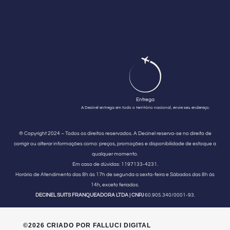
Entrega
A Decinel entrega em todo o território nacional, envie seu endereço.
© Copyright 2024 – Todos os direitos reservados. A Decinel reserva-se no direito de
corrigir ou alterar informações como: preços, promoções e disponibilidade de estoque a
qualquer momento.
Em caso de dúvidas:
1197133-4231.
Horário de Atendimento
das 8h às 17h de segunda a sexta-feira e Sábados das 8h às
14h, exceto feriados.
DECINEL SUITS FRANQUEADORA LTDA | CNPJ
60.905.340/0001-93.
©2026 CRIADO POR FALLUCI DIGITAL