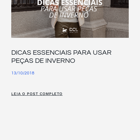
DICAS ESSENCIAIS PARA USAR
PEÇAS DE INVERNO
13/10/2018
LEIA O POST COMPLETO