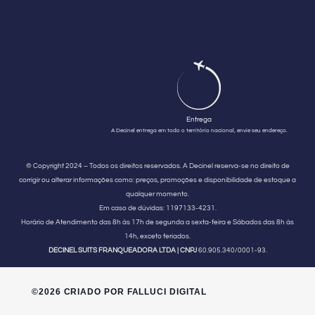
Entrega
A Decinel entrega em todo o território nacional, envie seu endereço.
© Copyright 2024 – Todos os direitos reservados. A Decinel reserva-se no direito de
corrigir ou alterar informações como: preços, promoções e disponibilidade de estoque a
qualquer momento.
Em caso de dúvidas:
1197133-4231.
Horário de Atendimento
das 8h às 17h de segunda a sexta-feira e Sábados das 8h às
14h, exceto feriados.
DECINEL SUITS FRANQUEADORA LTDA | CNPJ
60.905.340/0001-93.
©2026 CRIADO POR FALLUCI DIGITAL