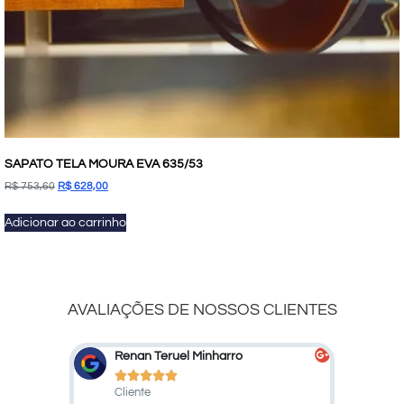
SAPATO TELA MOURA EVA 635/53
R$
753,60
R$
628,00
Adicionar ao carrinho
AVALIAÇÕES DE NOSSOS CLIENTES
n Teruel Minharro
Marcelo Marcato








te
Cliente