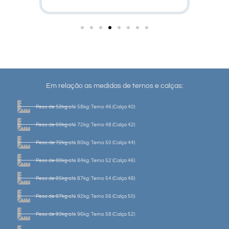
Em relação as medidas de ternos e calças:
Peso de 52kg até 58kg: Terno 46 (Calça 40)
Peso de 60kg até 72kg: Terno 48 (Calça 42)
Peso de 72kg até 80kg: Terno 50 (Calça 44)
Peso de 80kg até 84kg: Terno 52 (Calça 46)
Peso de 85kg até 87kg: Terno 54 (Calça 48)
Peso de 87kg até 92kg: Terno 56 (Calça 50)
Peso de 93kg até 96kg: Terno 58 (Calça 52)