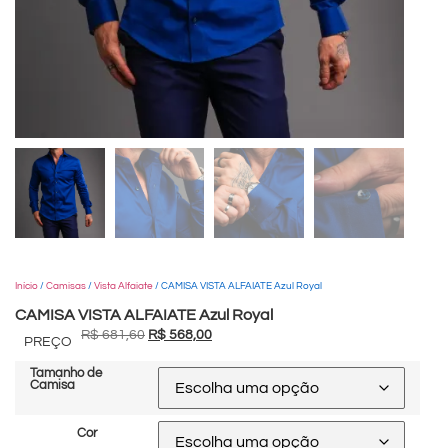
Início
/
Camisas
/
Vista Alfaiate
/ CAMISA VISTA ALFAIATE Azul Royal
CAMISA VISTA ALFAIATE Azul Royal
R$
681,60
R$
568,00
PREÇO
Tamanho de
Camisa
Cor