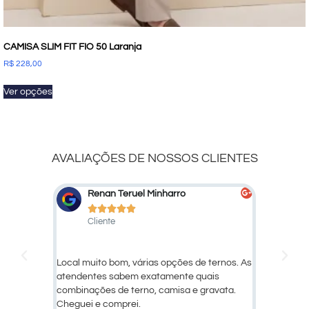
CAMISA SLIM FIT FIO 50 Laranja
R$
228,00
Ver opções
AVALIAÇÕES DE NOSSOS CLIENTES
Marcelo Marcato
De






Cliente
Cli
ternos. As
Ótimo atendimento e qualidade dos
Larissa, 
is
produtos!
avata.