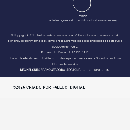
Entrega
A Decinel entrega em todo o território nacional, envie seu endereço.
© Copyright 2024 – Todos os direitos reservados. A Decinel reserva-se no direito de
corrigir ou alterar informações como: preços, promoções e disponibilidade de estoque a
qualquer momento.
Em caso de dúvidas:
1197133-4231.
Horário de Atendimento
das 8h às 17h de segunda a sexta-feira e Sábados das 8h às
14h, exceto feriados.
DECINEL SUITS FRANQUEADORA LTDA | CNPJ
60.905.340/0001-93.
©2026 CRIADO POR FALLUCI DIGITAL