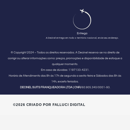
Entrega
A Decinel entrega em todo o território nacional, envie seu endereço.
© Copyright 2024 – Todos os direitos reservados. A Decinel reserva-se no direito de
corrigir ou alterar informações como: preços, promoções e disponibilidade de estoque a
qualquer momento.
Em caso de dúvidas:
1197133-4231.
Horário de Atendimento
das 8h às 17h de segunda a sexta-feira e Sábados das 8h às
14h, exceto feriados.
DECINEL SUITS FRANQUEADORA LTDA | CNPJ
60.905.340/0001-93.
©2026 CRIADO POR FALLUCI DIGITAL