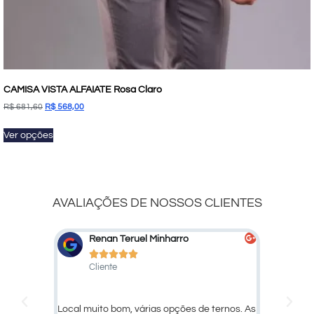
CAMISA VISTA ALFAIATE Rosa Claro
R$
681,60
R$
568,00
Ver opções
AVALIAÇÕES DE NOSSOS CLIENTES
Marcelo Marcato
D





Cliente
C
 ternos. As
Ótimo atendimento e qualidade dos
Larissa,