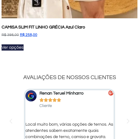
CAMISA SLIM FIT LINHO GRÉCIA Azul Claro
R$
398,00
R$
258,00
Ver opções
AVALIAÇÕES DE NOSSOS CLIENTES
Marcelo Marcato
De






Cliente
Cli
ternos. As
Ótimo atendimento e qualidade dos
Larissa, 
is
produtos!
avata.