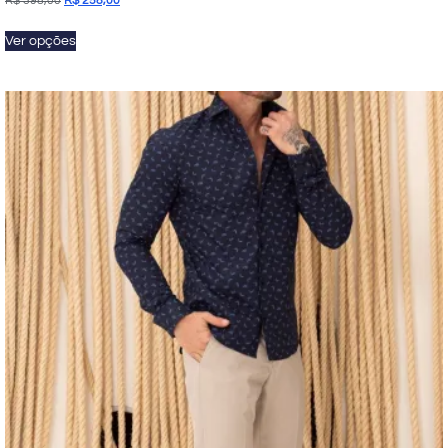
R$
398,00
R$
258,00
Ver opções