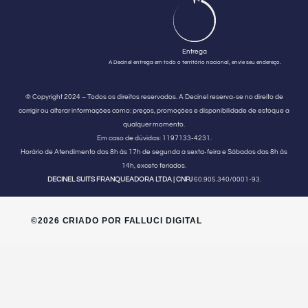
Entrega
A Decinel entrega em todo o território nacional, envie seu endereço.
© Copyright 2024 – Todos os direitos reservados. A Decinel reserva-se no direito de
corrigir ou alterar informações como: preços, promoções e disponibilidade de estoque a
qualquer momento.
Em caso de dúvidas:
1197133-4231.
Horário de Atendimento
das 8h às 17h de segunda a sexta-feira e Sábados das 8h às
14h, exceto feriados.
DECINEL SUITS FRANQUEADORA LTDA | CNPJ
60.905.340/0001-93.
©2026 CRIADO POR FALLUCI DIGITAL