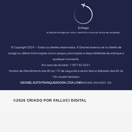
Entrega
A Decinel entrega em todo o território nacional, envie seu endereço.
© Copyright 2024 – Todos os direitos reservados. A Decinel reserva-se no direito de
corrigir ou alterar informações como: preços, promoções e disponibilidade de estoque a
qualquer momento.
Em caso de dúvidas:
1197133-4231.
Horário de Atendimento
das 8h às 17h de segunda a sexta-feira e Sábados das 8h às
14h, exceto feriados.
DECINEL SUITS FRANQUEADORA LTDA | CNPJ
60.905.340/0001-93.
©2026 CRIADO POR FALLUCI DIGITAL