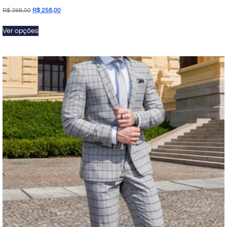
R$
398,00
R$
258,00
Ver opções