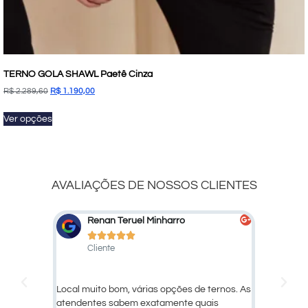
TERNO GOLA SHAWL Paetê Cinza
R$
2.289,60
R$
1.190,00
Ver opções
AVALIAÇÕES DE NOSSOS CLIENTES
Marcelo Marcato
D





Cliente
Cl
 ternos. As
Ótimo atendimento e qualidade dos
Larissa,
ais
produtos!