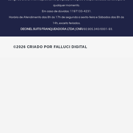
qualquer momento.
Em caso de dúvidas:
1197133-4231.
Horário de Atendimento
das 8h às 17h de segunda a sexta-feira e Sábados das 8h às
14h, exceto feriados.
DECINEL SUITS FRANQUEADORA LTDA | CNPJ
60.905.340/0001-93.
©2026 CRIADO POR FALLUCI DIGITAL