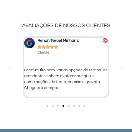
AVALIAÇÕES DE NOSSOS CLIENTES
Marcelo Marcato
D






Cliente
Cl
ternos. As
Ótimo atendimento e qualidade dos
Larissa, 
ais
produtos!
ravata.