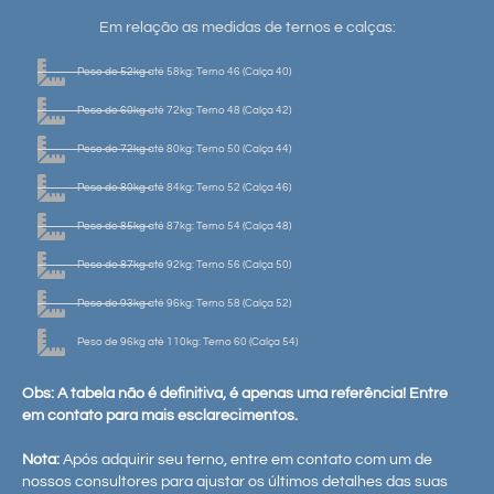
Em relação as medidas de ternos e calças:
Peso de 52kg até 58kg: Terno 46 (Calça 40)
Peso de 60kg até 72kg: Terno 48 (Calça 42)
Peso de 72kg até 80kg: Terno 50 (Calça 44)
Peso de 80kg até 84kg: Terno 52 (Calça 46)
Peso de 85kg até 87kg: Terno 54 (Calça 48)
Peso de 87kg até 92kg: Terno 56 (Calça 50)
Peso de 93kg até 96kg: Terno 58 (Calça 52)
Peso de 96kg até 110kg: Terno 60 (Calça 54)
Obs: A tabela não é definitiva, é apenas uma referência! Entre
em contato para mais esclarecimentos.
Nota:
Após adquirir seu terno, entre em contato com um de
nossos consultores para ajustar os últimos detalhes das suas